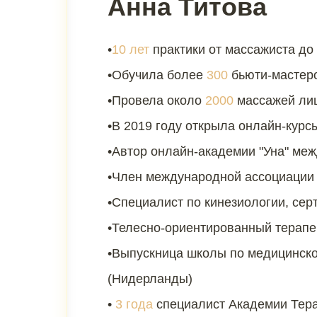
Анна Титова
•
10 лет
практики от массажиста до
•Обучила более
300
бьюти-мастер
•Провела около
2000
массажей ли
•В 2019 году открыла онлайн-курс
•Автор онлайн-академии "Уна" ме
•Член международной ассоциации
•Специалист по кинезиологии, с
•Телесно-ориентированный терапе
•Выпускница школы по медицинск
(Нидерланды)
•
3 года
специалист Академии Тера