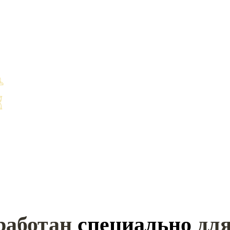
ародного образца
Старт
26
октября
Длительность
1,5 месяца
работан
специально
для