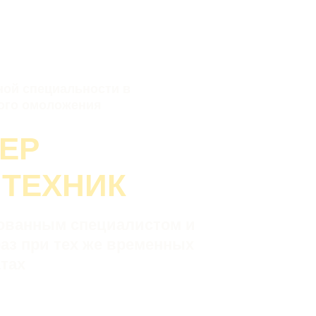
кадемии УНА
ой специальности в
ого омоложения
ЕР
 ТЕХНИК
ованным специалистом и
раз при тех же временных
атах