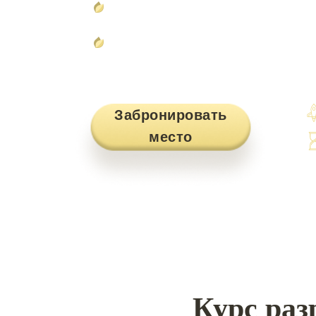
Создадите
свой онлайн курс
Получите сертификат междун
о прохождении курса
Забронировать
место
Курс раз