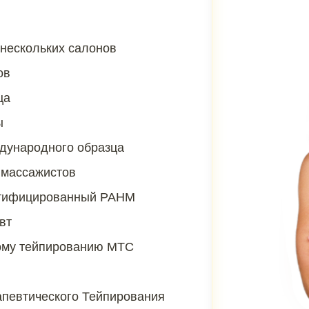
 нескольких салонов
ов
ца
ы
ждународного образца
 массажистов
ертифицированный РАНМ
вт
ому тейпированию МТС
певтического Тейпирования