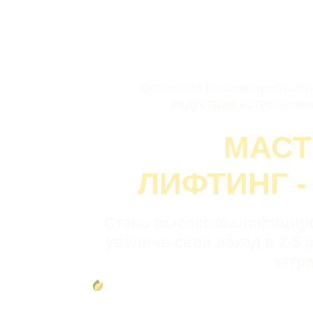
Магистратура а
Освоение высокоприбыльн
индустрии естественн
МАСТ
ЛИФТИНГ -
Стань высококвалифицир
увеличь свой доход в 2-5 
затр
Освоите
ТОП-овые техники