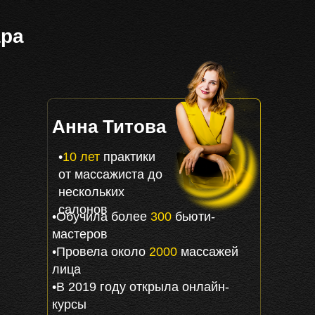
ара
Анна Титова
•
10 лет
практики
от массажиста до
нескольких
салонов
•Обучила более
300
бьюти-
мастеров
•Провела около
2000
массажей
лица
•В 2019 году открыла онлайн-
курсы