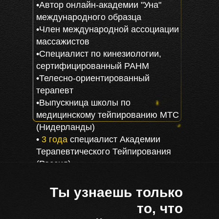
•Автор онлайн-академии "Уна"
международного образца
•Член международной ассоциации
массажистов
•Специалист по кинезиологии,
сертифицированный РАНМ
•Телесно-ориентированный
терапевт
•Выпускница школы по
медицинскому тейпированию МТС
(Нидерланды)
•
3 года
специалист Академии
Терапевтического Тейпирования
(Россия)
•Дипломированный нутрициолог
Ты узнаешь только
то, что