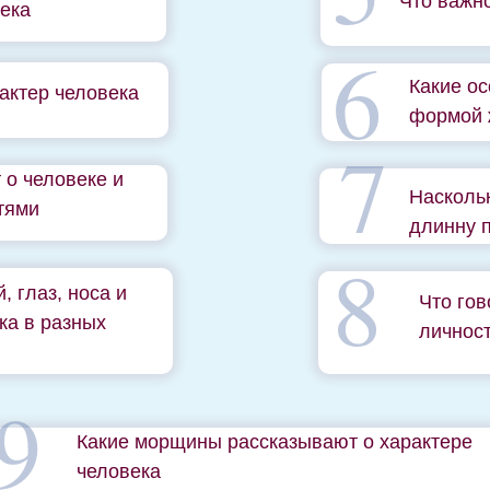
Что важн
века
6
Какие ос
рактер человека
формой 
7
 о человеке и
Насколь
тями
длинну 
8
, глаз, носа и
Что гов
ка в разных
личнос
9
Какие морщины рассказывают о характере
человека