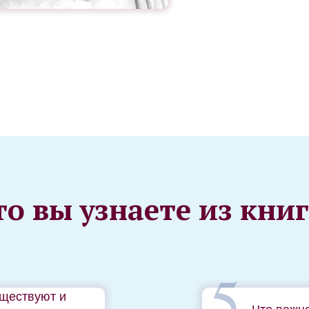
то вы узнаете из книг
5
уществуют и